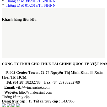
*
Thông tư số 39/2016/TT-NHNN.
*
Thông tư số 01/2019/TT-NHNN.
Khách hàng tiêu biểu
CÔNG TY TNHH CHO THUÊ TÀI CHÍNH QUỐC TẾ VIỆT NA
P
. 902 Centec Tower, 72-74 Nguyễn Thị Minh Khai, P. Xuân
Hoà, TP. HCM
Tel:
(84-28) 38232788 |
Fax:
(84-28) 38232789
Email:
vilc@vinaleasing.com
Website:
http://vinaleasing.com
Thống kê truy cập
Đang truy cập :
15
Tất cả truy cập :
1437063