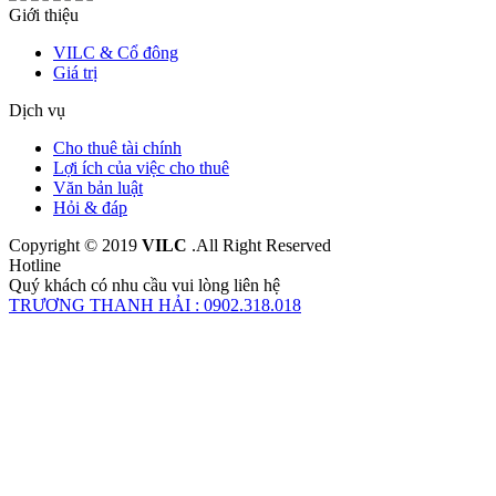
Giới thiệu
VILC & Cổ đông
Giá trị
Dịch vụ
Cho thuê tài chính
Lợi ích của việc cho thuê
Văn bản luật
Hỏi & đáp
Copyright © 2019
VILC
.All Right Reserved
Hotline
Quý khách có nhu cầu vui lòng liên hệ
TRƯƠNG THANH HẢI : 0902.318.018