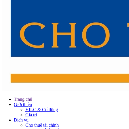
Trang chủ
Giới thiệu
VILC & Cổ đông
Giá trị
Dịch vụ
Cho thuê tài chính