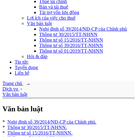
Thuê tài chính
Bán và tái thuê
Tài trợ vốn lưu động
Lợi ích của việc cho thuê
Văn bản luật
Nghị định số 39/2014/NĐ-CP của Chính phủ
Thông tư 30/2015/TT-NHNN
Thông tư số 15/2016/TT-NHNN
Thông tư số 39/2016/TT-NHNN
Thông tư số 01/2019/TT-NHNN
Hỏi & đáp
Tin tức
Tuyển dụng
Liên hệ
Trang chủ
→
Dịch vụ
›
Văn bản luật
Văn bản luật
*
Nghị định số 39/2014/NĐ-CP của Chính phủ.
*
Thông tư 30/2015/TT-NHNN.
*
Thông tư số 15/2016/TT-NHNN.