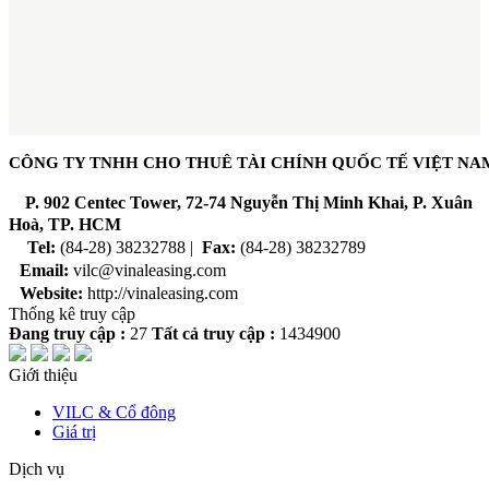
CÔNG TY TNHH CHO THUÊ TÀI CHÍNH QUỐC TẾ VIỆT NA
P
. 902 Centec Tower, 72-74 Nguyễn Thị Minh Khai, P. Xuân
Hoà, TP. HCM
Tel:
(84-28) 38232788 |
Fax:
(84-28) 38232789
Email:
vilc@vinaleasing.com
Website:
http://vinaleasing.com
Thống kê truy cập
Đang truy cập :
27
Tất cả truy cập :
1434900
Giới thiệu
VILC & Cổ đông
Giá trị
Dịch vụ