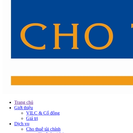
Trang chủ
Giới thiệu
VILC & Cổ đông
Giá trị
Dịch vụ
Cho thuê tài chính