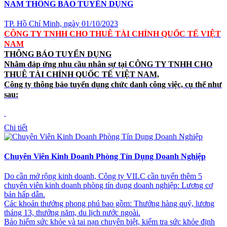
NAM THÔNG BÁO TUYỂN DỤNG
TP. Hồ Chí Minh, ngày 01/10/2023
CÔNG TY TNHH CHO THUÊ TÀI CHÍNH QUỐC TẾ VIỆT
NAM
THÔNG BÁO
TUYỂN DỤNG
Nhằm đáp ứng nhu cầu nhân sự tại CÔNG TY
TNHH
CHO
THUÊ TÀI CHÍNH
QUỐC TẾ
VIỆT NAM,
Công ty thông báo tuyển dụng chức danh công việc, cụ thể như
sau:
Chi tiết
Chuyên Viên Kinh Doanh Phòng Tín Dụng Doanh Nghiệp
Do cần mở rộng kinh doanh, Công ty VILC cần tuyển thêm 5
chuyên viên kinh doanh phòng tín dụng doanh nghiệp: Lương cơ
bản hấp dẫn.
Các khoản thưởng phong phú bao gồm: Thưởng hàng quý, lương
tháng 13, thưởng năm, du lịch nước ngoài.
Bảo hiểm sức khỏe và tai nạn chuyên biệt, kiểm tra sức khỏe định