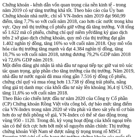
Chứng khoán - kênh dẫn vốn quan trọng của nền kinh tế - trong
năm 2019 có sự tăng trưởng khá tốt. Theo báo cáo của Ủy ban
Chứng khoán nhà nước, chỉ số VN-Index năm 2019 đạt 960,99
điểm, tăng 7,7% so với cuối năm 2018, cao hơn các nước trong khu
vực. Quy mô thị trường cổ phiếu giữ vững đà tăng trưởng. Với tổng
số 1.622 mã cổ phiếu, chứng chỉ quỹ niêm yết/đăng ký giao dịch
trên 2 sở giao dịch chứng khoán, quy mô của thị trường đạt gần
1.402 nghìn tỷ đồng, tăng 16% so với cuối năm 2018. Quy mô vốn
hóa của thị trường tăng mạnh và đạt 4.384 nghìn tỷ đồng, tăng
10,7% so với cuối năm 2018, tương đương 79,2% GDP năm 2018
và 72,6% GDP năm 2019.
Một điểm đáng ghi nhận là nhà đầu tư ngoại tiếp tục giữ vai trò xúc
tác quan trọng, góp phần cho tăng trưởng của thị trường. Năm 2019,
nhà đầu tư nước ngoài đã mua ròng gần 7.516 tỷ đồng cổ phiếu,
chứng chỉ quỹ và mua ròng hơn 13.738 tỷ đồng trái phiếu, nâng
tổng giá trị danh mục của khối đầu tư này lên khoảng 36,4 tỷ USD,
tăng 11,6% so với cuối năm 2018.
Theo Báo cáo chiến lược đầu tư năm 2020 của Công ty Cổ phần
(CP) Chứng khoán Rồng Việt vừa công bố, dự báo mức tăng điểm
của VN-Index trong năm 2020 sẽ vừa phải và theo sát yếu tố cơ bản
hơn do sự thổi phồng về giá, VN-Index có thể sẽ dao động trong
vùng 950 - 1120. Trong đó, kỳ vọng hoạt động của khối ngoại trên
sàn có thể tích cực hơn bởi một số nguyên nhân chính: Thị trường
chứng khoán Việt Nam sẽ được nâng tỷ trọng trong rổ MSCI
Frontier 100 (chỉ số xếp hạng thị trường chứng khoán của quốc tế)