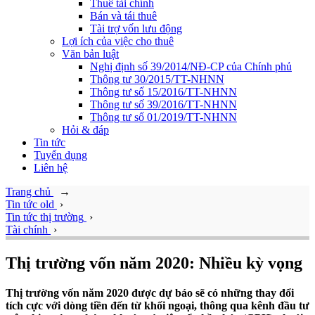
Thuê tài chính
Bán và tái thuê
Tài trợ vốn lưu động
Lợi ích của việc cho thuê
Văn bản luật
Nghị định số 39/2014/NĐ-CP của Chính phủ
Thông tư 30/2015/TT-NHNN
Thông tư số 15/2016/TT-NHNN
Thông tư số 39/2016/TT-NHNN
Thông tư số 01/2019/TT-NHNN
Hỏi & đáp
Tin tức
Tuyển dụng
Liên hệ
Trang chủ
→
Tin tức old
›
Tin tức thị trường
›
Tài chính
›
Thị trường vốn năm 2020: Nhiều kỳ vọng
Thị trường vốn năm 2020 được dự báo sẽ có những thay đổi
tích cực với dòng tiền đến từ khối ngoại, thông qua kênh đầu tư