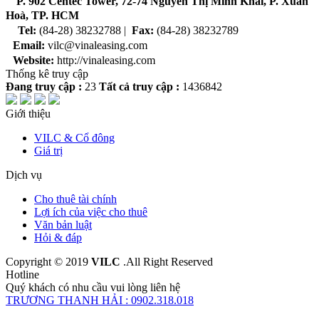
P
. 902 Centec Tower, 72-74 Nguyễn Thị Minh Khai, P. Xuân
Hoà, TP. HCM
Tel:
(84-28) 38232788 |
Fax:
(84-28) 38232789
Email:
vilc@vinaleasing.com
Website:
http://vinaleasing.com
Thống kê truy cập
Đang truy cập :
23
Tất cả truy cập :
1436842
Giới thiệu
VILC & Cổ đông
Giá trị
Dịch vụ
Cho thuê tài chính
Lợi ích của việc cho thuê
Văn bản luật
Hỏi & đáp
Copyright © 2019
VILC
.All Right Reserved
Hotline
Quý khách có nhu cầu vui lòng liên hệ
TRƯƠNG THANH HẢI : 0902.318.018