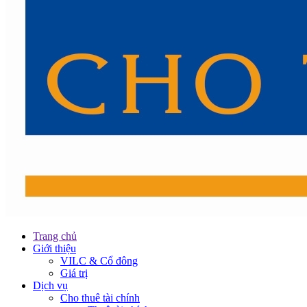
Trang chủ
Giới thiệu
VILC & Cổ đông
Giá trị
Dịch vụ
Cho thuê tài chính