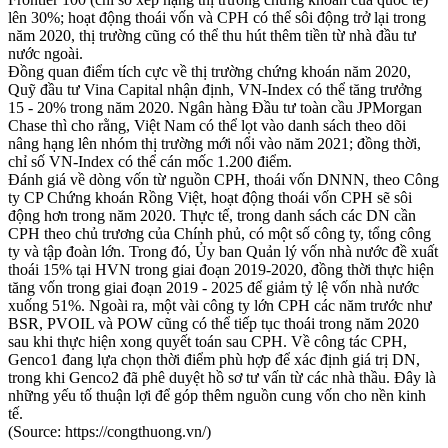
lên 30%; hoạt động thoái vốn và CPH có thể sôi động trở lại trong
năm 2020, thị trường cũng có thể thu hút thêm tiền từ nhà đầu tư
nước ngoài.
Đồng quan điểm tích cực về thị trường chứng khoán năm 2020,
Quỹ đầu tư Vina Capital nhận định, VN-Index có thể tăng trưởng
15 - 20% trong năm 2020. Ngân hàng Đầu tư toàn cầu JPMorgan
Chase thì cho rằng, Việt Nam có thể lọt vào danh sách theo dõi
nâng hạng lên nhóm thị trường mới nổi vào năm 2021; đồng thời,
chỉ số VN-Index có thể cán mốc 1.200 điểm.
Đánh giá về dòng vốn từ nguồn CPH, thoái vốn DNNN, theo Công
ty CP Chứng khoán Rồng Việt, hoạt động thoái vốn CPH sẽ sôi
động hơn trong năm 2020. Thực tế, trong danh sách các DN cần
CPH theo chủ trương của Chính phủ, có một số công ty, tổng công
ty và tập đoàn lớn. Trong đó, Ủy ban Quản lý vốn nhà nước đề xuất
thoái 15% tại HVN trong giai đoạn 2019-2020, đồng thời thực hiện
tăng vốn trong giai đoạn 2019 - 2025 để giảm tỷ lệ vốn nhà nước
xuống 51%. Ngoài ra, một vài công ty lớn CPH các năm trước như
BSR, PVOIL và POW cũng có thể tiếp tục thoái trong năm 2020
sau khi thực hiện xong quyết toán sau CPH. Về công tác CPH,
Genco1 đang lựa chọn thời điểm phù hợp để xác định giá trị DN,
trong khi Genco2 đã phê duyệt hồ sơ tư vấn từ các nhà thầu. Đây là
những yếu tố thuận lợi để góp thêm nguồn cung vốn cho nền kinh
tế.
(Source: https://congthuong.vn/)