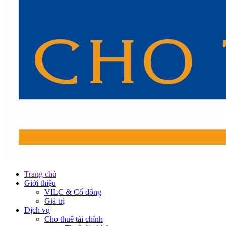
Trang chủ
Giới thiệu
VILC & Cổ đông
Giá trị
Dịch vụ
Cho thuê tài chính