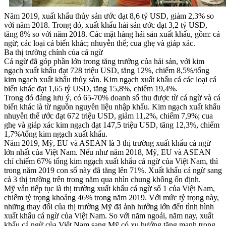
Năm 2019, xuất khẩu thủy sản ước đạt 8,6 tỷ USD, giảm 2,3% so
với năm 2018. Trong đó, xuất khẩu hải sản ước đạt 3,2 tỷ USD,
tăng 8% so với năm 2018. Các mặt hàng hải sản xuất khẩu, gồm: cá
ngừ; các loại cá biển khác; nhuyễn thể; cua ghẹ và giáp xác.
Ba thị trường chính của cá ngừ
Cá ngừ đã góp phần lớn trong tăng trưởng của hải sản, với kim
ngạch xuất khẩu đạt 728 triệu USD, tăng 12%, chiếm 8,5%/tổng
kim ngạch xuất khẩu thủy sản. Kim ngạch xuất khẩu cá các loại cá
biển khác đạt 1,65 tỷ USD, tăng 15,8%, chiếm 19,4%.
Trong đó đáng lưu ý, có 65-70% doanh số thu được từ cá ngừ và cá
biển khác là từ nguồn nguyên liệu nhập khẩu. Kim ngạch xuất khẩu
nhuyễn thể ước đạt 672 triệu USD, giảm 11,2%, chiếm 7,9%; cua
ghẹ và giáp xác kim ngạch đạt 147,5 triệu USD, tăng 12,3%, chiếm
1,7%/tổng kim ngạch xuất khẩu.
Năm 2019, Mỹ, EU và ASEAN là 3 thị trường xuất khẩu cá ngừ
lớn nhất của Việt Nam. Nếu như năm 2018, Mỹ, EU và ASEAN
chỉ chiếm 67% tổng kim ngạch xuất khẩu cá ngừ của Việt Nam, thì
trong năm 2019 con số này đã tăng lên 71%. Xuất khẩu cá ngừ sang
cả 3 thị trường trên trong năm qua nhìn chung không ổn định.
Mỹ vẫn tiếp tục là thị trường xuất khẩu cá ngừ số 1 của Việt Nam,
chiếm tỷ trọng khoảng 46% trong năm 2019. Với mức tỷ trọng này,
những thay đổi của thị trường Mỹ đã ảnh hưởng lớn đến tình hình
xuất khẩu cá ngừ của Việt Nam. So với năm ngoái, năm nay, xuất
khẩu cá ngừ của Việt Nam sang Mỹ có xu hướng tăng mạnh trong