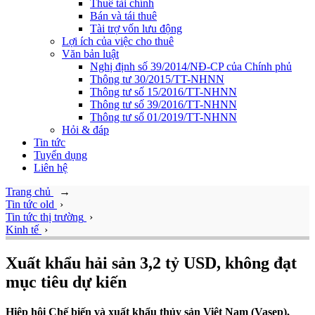
Thuê tài chính
Bán và tái thuê
Tài trợ vốn lưu động
Lợi ích của việc cho thuê
Văn bản luật
Nghị định số 39/2014/NĐ-CP của Chính phủ
Thông tư 30/2015/TT-NHNN
Thông tư số 15/2016/TT-NHNN
Thông tư số 39/2016/TT-NHNN
Thông tư số 01/2019/TT-NHNN
Hỏi & đáp
Tin tức
Tuyển dụng
Liên hệ
Trang chủ
→
Tin tức old
›
Tin tức thị trường
›
Kinh tế
›
Xuất khẩu hải sản 3,2 tỷ USD, không đạt
mục tiêu dự kiến
Hiệp hội Chế biến và xuất khẩu thủy sản Việt Nam (Vasep),