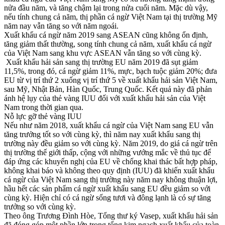
nửa đầu năm, và tăng chậm lại trong nửa cuối năm. Mặc dù vậy,
nếu tính chung cả năm, thị phần cá ngừ Việt Nam tại thị trường Mỹ
năm nay vẫn tăng so với năm ngoái.
Xuất khẩu cá ngừ năm 2019 sang ASEAN cũng không ổn định,
tăng giảm thất thường, song tính chung cả năm, xuất khẩu cá ngừ
của Việt Nam sang khu vực ASEAN vẫn tăng so với cùng kỳ.
Xuất khẩu hải sản sang thị trường EU năm 2019 đã sụt giảm
11,5%, trong đó, cá ngừ giảm 11%, mực, bạch tuộc giảm 20%; đưa
EU từ vị trí thứ 2 xuống vị trí thứ 5 về xuất khẩu hải sản Việt Nam,
sau Mỹ, Nhật Bản, Hàn Quốc, Trung Quốc. Kết quả này đã phản
ánh hệ lụy của thẻ vàng IUU đối với xuất khẩu hải sản của Việt
Nam trong thời gian qua.
Nỗ lực gỡ thẻ vàng IUU
Nếu như năm 2018, xuất khẩu cá ngừ của Việt Nam sang EU vẫn
tăng trưởng tốt so với cùng kỳ, thì năm nay xuất khẩu sang thị
trường này đều giảm so với cùng kỳ. Năm 2019, do giá cá ngừ trên
thị trường thế giới thấp, cộng với những vướng mắc về thủ tục để
đáp ứng các khuyến nghị của EU về chống khai thác bất hợp pháp,
không khai báo và không theo quy định (IUU) đã khiến xuất khẩu
cá ngừ của Việt Nam sang thị trường này năm nay không thuận lợi,
hầu hết các sản phẩm cá ngừ xuất khẩu sang EU đều giảm so với
cùng kỳ. Hiện chỉ có cá ngừ sống tươi và đông lạnh là có sự tăng
trưởng so với cùng kỳ.
Theo ông Trương Đình Hòe, Tổng thư ký Vasep, xuất khẩu hải sản
đã đóng góp một phần lớn trong tổng kim ngạch xuất khẩu của toàn