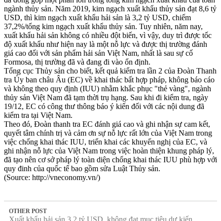
ngành thủy sản. Năm 2019, kim ngạch xuất khẩu thủy sản đạt 8,6 tỷ
USD, thì kim ngạch xuất khẩu hải sản là 3,2 tỷ USD, chiếm
37,2%/tổng kim ngạch xuất khẩu thủy sản. Tuy nhiên, năm nay,
xuất khẩu hải sản không có nhiều đột biến, vì vậy, duy trì được tốc
độ xuất khẩu như hiện nay là một nỗ lực và được thị trường đánh
giá cao đối với sản phẩm hải sản Việt Nam, nhất là sau sự cố
Formosa, thị trường đã và đang đi vào ổn định.
Tổng cục Thủy sản cho biết, kết quả kiểm tra lần 2 của Đoàn Thanh
tra Ủy ban châu Âu (EC) về khai thác bất hợp pháp, không báo cáo
và không theo quy định (IUU) nhằm khắc phục "thẻ vàng", ngành
thủy sản Việt Nam đã tạm thời trụ hạng. Sau khi đi kiểm tra, ngày
19/12, EC có công thư thông báo ý kiến đối với các nội dung đã
kiểm tra tại Việt Nam.
Theo đó, Đoàn thanh tra EC đánh giá cao và ghi nhận sự cam kết,
quyết tâm chính trị và cảm ơn sự nỗ lực rất lớn của Việt Nam trong
việc chống khai thác IUU, triển khai các khuyến nghị của EC, và
ghi nhận nỗ lực của Việt Nam trong việc hoàn thiện khung pháp lý,
đã tạo nên cơ sở pháp lý toàn diện chống khai thác IUU phù hợp với
quy đinh của quốc tế bao gồm sửa Luật Thủy sản.
(Source: http://vneconomy.vn/)
OTHER POST
Xuất khẩu hải sản 3,2 tỷ USD, không đạt mục tiêu dự kiến