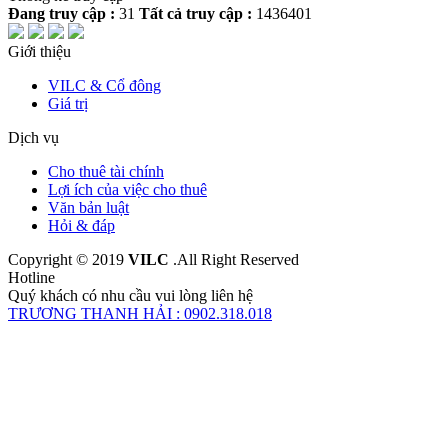
Đang truy cập :
31
Tất cả truy cập :
1436401
Giới thiệu
VILC & Cổ đông
Giá trị
Dịch vụ
Cho thuê tài chính
Lợi ích của việc cho thuê
Văn bản luật
Hỏi & đáp
Copyright © 2019
VILC
.All Right Reserved
Hotline
Quý khách có nhu cầu vui lòng liên hệ
TRƯƠNG THANH HẢI : 0902.318.018