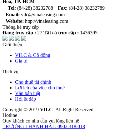
Hoà, TP. HCM
Tel:
(84-28) 38232788 |
Fax:
(84-28) 38232789
Email:
vilc@vinaleasing.com
Website:
http://vinaleasing.com
Thống kê truy cập
Đang truy cập :
27
Tất cả truy cập :
1436395
Giới thiệu
VILC & Cổ đông
Giá trị
Dịch vụ
Cho thuê tài chính
Lợi ích của việc cho thuê
Văn bản luật
Hỏi & đáp
Copyright © 2019
VILC
.All Right Reserved
Hotline
Quý khách có nhu cầu vui lòng liên hệ
TRƯƠNG THANH HẢI : 0902.318.018