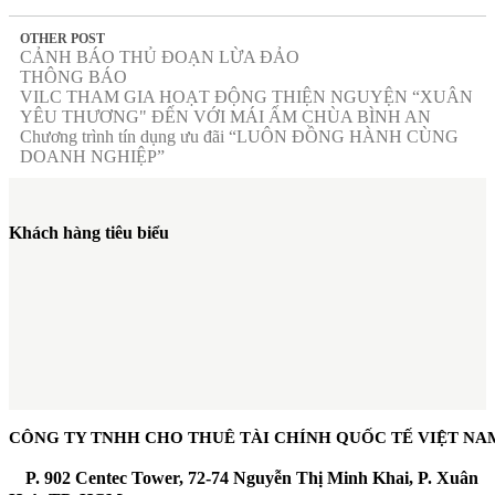
OTHER POST
CẢNH BÁO THỦ ĐOẠN LỪA ĐẢO
THÔNG BÁO
VILC THAM GIA HOẠT ĐỘNG THIỆN NGUYỆN “XUÂN
YÊU THƯƠNG" ĐẾN VỚI MÁI ẤM CHÙA BÌNH AN
Chương trình tín dụng ưu đãi “LUÔN ĐỒNG HÀNH CÙNG
DOANH NGHIỆP”
Khách hàng tiêu biểu
CÔNG TY TNHH CHO THUÊ TÀI CHÍNH QUỐC TẾ VIỆT NA
P
. 902 Centec Tower, 72-74 Nguyễn Thị Minh Khai, P. Xuân