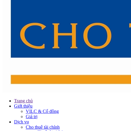
Trang chủ
Giới thiệu
VILC & Cổ đông
Giá trị
Dịch vụ
Cho thuê tài chính