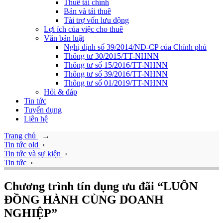
Thuê tài chính
Bán và tái thuê
Tài trợ vốn lưu động
Lợi ích của việc cho thuê
Văn bản luật
Nghị định số 39/2014/NĐ-CP của Chính phủ
Thông tư 30/2015/TT-NHNN
Thông tư số 15/2016/TT-NHNN
Thông tư số 39/2016/TT-NHNN
Thông tư số 01/2019/TT-NHNN
Hỏi & đáp
Tin tức
Tuyển dụng
Liên hệ
Trang chủ
→
Tin tức old
›
Tin tức và sự kiện
›
Tin tức
›
Chương trình tín dụng ưu đãi “LUÔN
ĐỒNG HÀNH CÙNG DOANH
NGHIỆP”